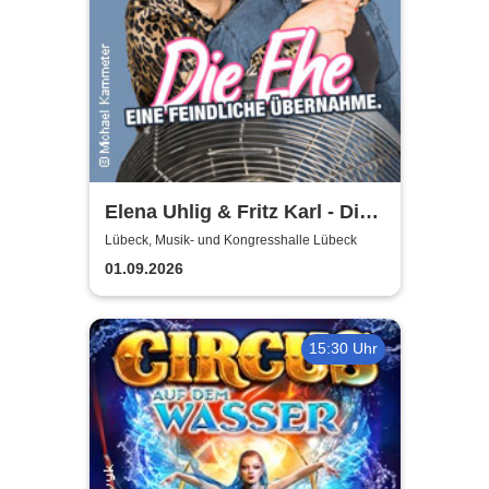
Elena Uhlig & Fritz Karl - Die
Ehe - eine feindliche
Lübeck, Musik- und Kongresshalle Lübeck
Übernahme
01.09.2026
15:30 Uhr