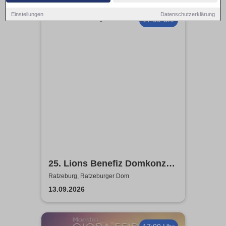
Einstellungen
Datenschutzerklärung
17:00 Uhr
25. Lions Benefiz Domkonzert
Ratzeburg
Ratzeburg, Ratzeburger Dom
13.09.2026