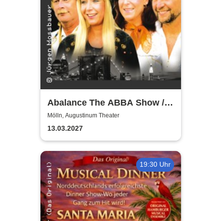
Abalance The ABBA Show /
Revival Show - a tribute to
Mölln, Augustinum Theater
ABBA
13.03.2027
19:30 Uhr