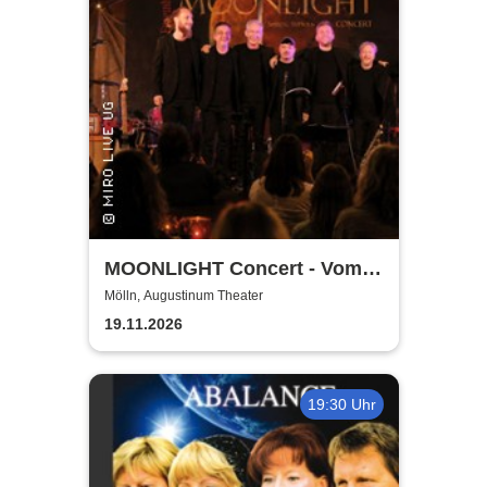
MOONLIGHT Concert - Vom
Rhythmus des Lebens -
Mölln, Augustinum Theater
Rhythm, Songs, Lyrics &
19.11.2026
Classic
19:30 Uhr