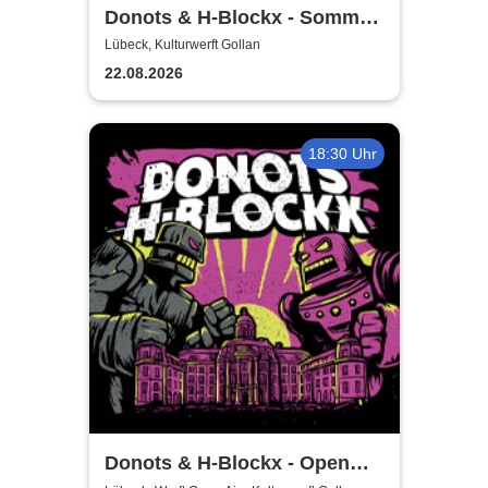
Donots & H-Blockx - Sommer
Shows 2026
Lübeck, Kulturwerft Gollan
22.08.2026
18:30 Uhr
Donots & H-Blockx - Open