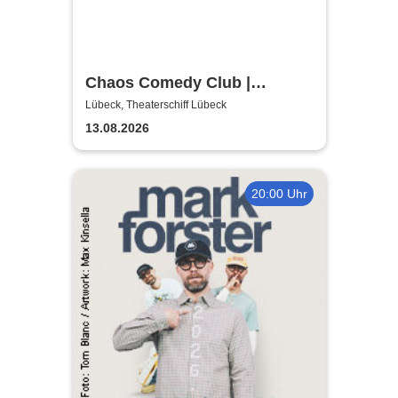
Chaos Comedy Club |
Theaterschiff Lübeck
Lübeck, Theaterschiff Lübeck
13.08.2026
20:00 Uhr