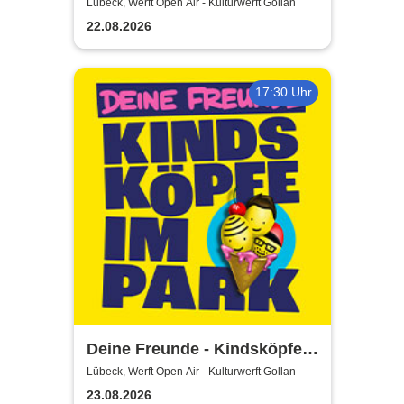
Airs 2026
Lübeck, Werft Open Air - Kulturwerft Gollan
22.08.2026
17:30 Uhr
Deine Freunde - Kindsköpfe
im Park - Open Air 2026
Lübeck, Werft Open Air - Kulturwerft Gollan
23.08.2026