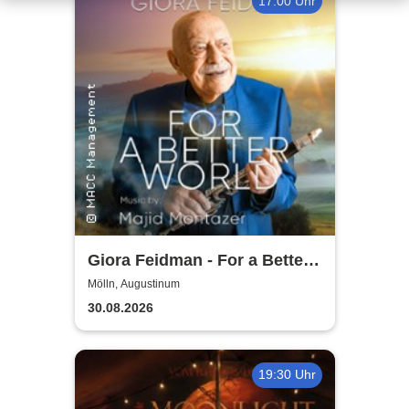
17:00 Uhr
Giora Feidman - For a Better
World
Mölln, Augustinum
30.08.2026
19:30 Uhr