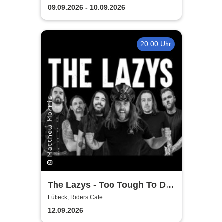
guter Begleitung
09.09.2026 - 10.09.2026
20:00 Uhr
The Lazys - Too Tough To Die
Tour 2026
Lübeck, Riders Cafe
12.09.2026