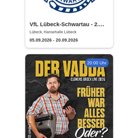
VfL Lübeck-Schwartau - 2.
Handball Bundesliga Saison
Lübeck, Hansehalle Lübeck
2026/2027
05.09.2026 - 20.09.2026
20:00 Uhr