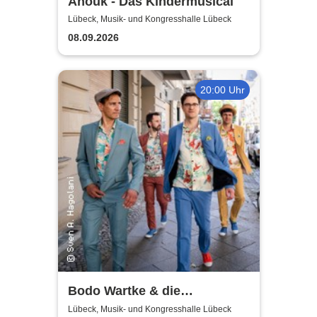
Anouk - Das Kindermusical
Lübeck, Musik- und Kongresshalle Lübeck
08.09.2026
20:00 Uhr
Bodo Wartke & die
SchönenGutenA-Band - In
Lübeck, Musik- und Kongresshalle Lübeck