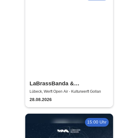
LaBrassBanda &
Fäaschtbänkler
Lübeck, Werft Open Air - Kulturwerft Gollan
28.08.2026
15:00 Uhr