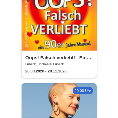
Oops! Falsch verliebt! - Eine
90er Jahre Musicalkomödie
Lübeck, Hoftheater Lübeck
20.09.2026 - 20.11.2026
20:00 Uhr