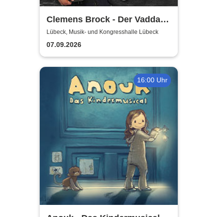
Clemens Brock - Der Vadda -
Früher war alles besser,
Lübeck, Musik- und Kongresshalle Lübeck
oder?
07.09.2026
16:00 Uhr