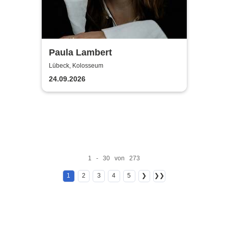
Paula Lambert
Lübeck, Kolosseum
24.09.2026
1 - 30 von 273
1
2
3
4
5
❯
❯❯