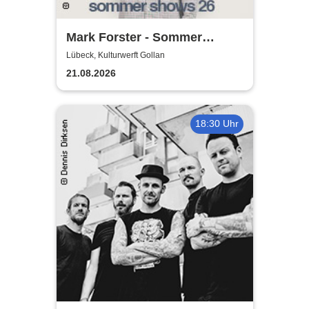
Mark Forster - Sommer
Shows 2026
Lübeck, Kulturwerft Gollan
21.08.2026
18:30 Uhr