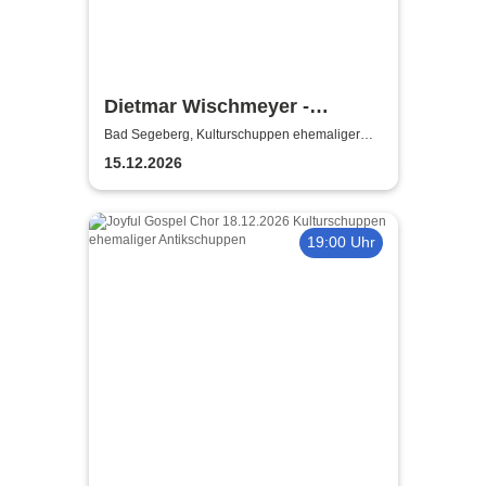
Dietmar Wischmeyer -
Wischmeyer's schwarze
Bad Segeberg, Kulturschuppen ehemaliger
Antikschuppen
Weihnacht
15.12.2026
19:00 Uhr