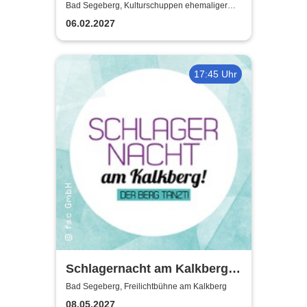
Weitermachen!
Bad Segeberg, Kulturschuppen ehemaliger
Antikschuppen
06.02.2027
17:45 Uhr
Schlagernacht am Kalkberg
2027
Bad Segeberg, Freilichtbühne am Kalkberg
08.05.2027