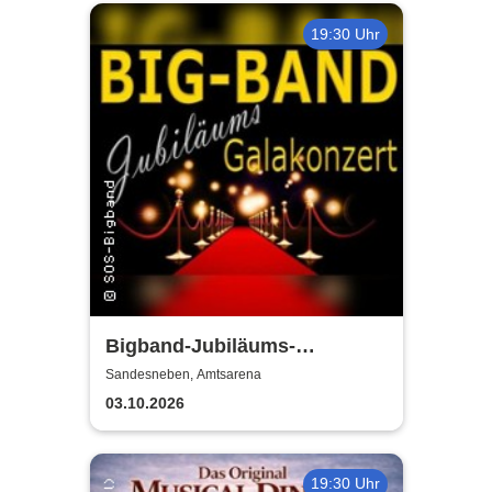
19:30 Uhr
Bigband-Jubiläums-
Galakonzert
Sandesneben, Amtsarena
03.10.2026
19:30 Uhr