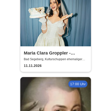
Maria Clara Groppler -
Ehefrau | 2026
Bad Segeberg, Kulturschuppen ehemaliger
Antikschuppen
11.11.2026
17:00 Uhr