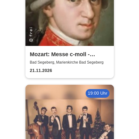
Mozart: Messe c-moll -
Marienkirche Bad Segeberg
Bad Segeberg, Marienkirche Bad Segeberg
21.11.2026
19:00 Uhr