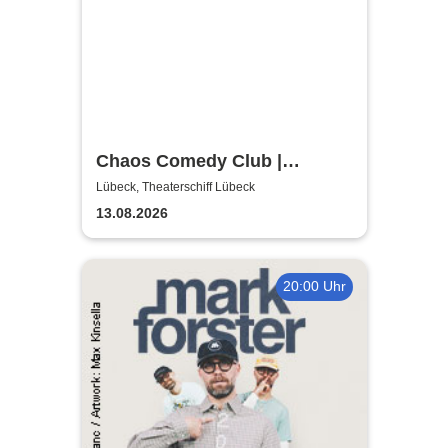
Chaos Comedy Club |
Theaterschiff Lübeck
Lübeck, Theaterschiff Lübeck
13.08.2026
20:00 Uhr