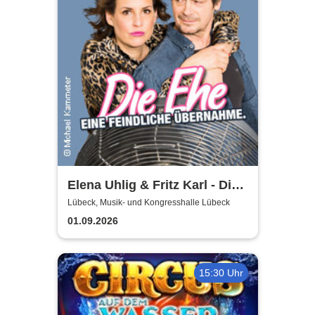
Elena Uhlig & Fritz Karl - Die
Ehe - eine feindliche
Lübeck, Musik- und Kongresshalle Lübeck
Übernahme
01.09.2026
15:30 Uhr