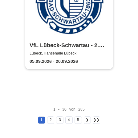
VfL Lübeck-Schwartau - 2.
Handball Bundesliga Saison
Lübeck, Hansehalle Lübeck
2026/2027
05.09.2026 - 20.09.2026
1 - 30 von 285
1
2
3
4
5
❯
❯❯