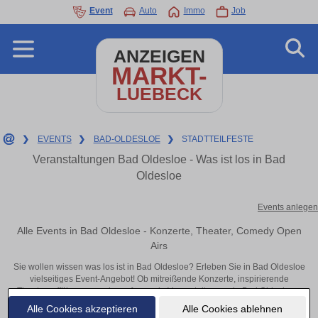
Event
Auto
Immo
Job
ANZEIGEN
MARKT-
LUEBECK
❯
EVENTS
❯
BAD-OLDESLOE
❯
STADTTEILFESTE
Veranstaltungen Bad Oldesloe - Was ist los in Bad
Oldesloe
Events anlegen
Alle Events in Bad Oldesloe - Konzerte, Theater, Comedy Open
Airs
Sie wollen wissen was los ist in Bad Oldesloe? Erleben Sie in Bad Oldesloe
vielseitiges Event-Angebot! Ob mitreißende Konzerte, inspirierende
Theateraufführungen oder aufregende Veranstaltungen in Bad Oldesloe –
hier finden alles im Überblick und Tickets.
Alle Cookies akzeptieren
Alle Cookies ablehnen