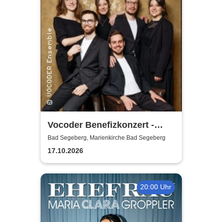
Vocoder Benefizkonzert -
zugunsten der Tafel Stiftung
Bad Segeberg, Marienkirche Bad Segeberg
Schleswig-Holstein
17.10.2026
20:00 Uhr