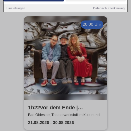
Einstellungen
Datenschutzerklärung
20:00 Uhr
1h22vor dem Ende |
Tragikomödie von Matthieu
Bad Oldesloe, Theaterwerkstatt im Kultur und
Bildungszentrum
Delaporte
21.08.2026 - 30.08.2026