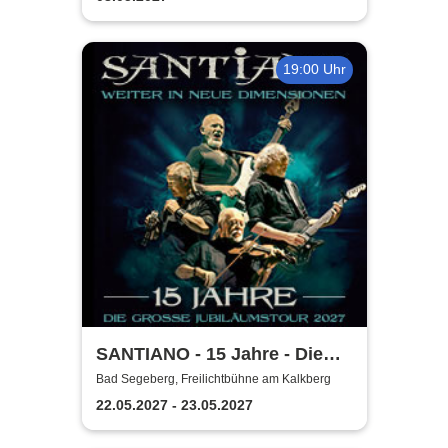
19:00 Uhr
SANTIANO - 15 Jahre - Die
große Jubiläumstour 2027
Bad Segeberg, Freilichtbühne am Kalkberg
22.05.2027 - 23.05.2027