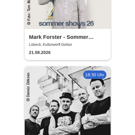
Mark Forster - Sommer
Shows 2026
Lübeck, Kulturwerft Gollan
21.08.2026
18:30 Uhr