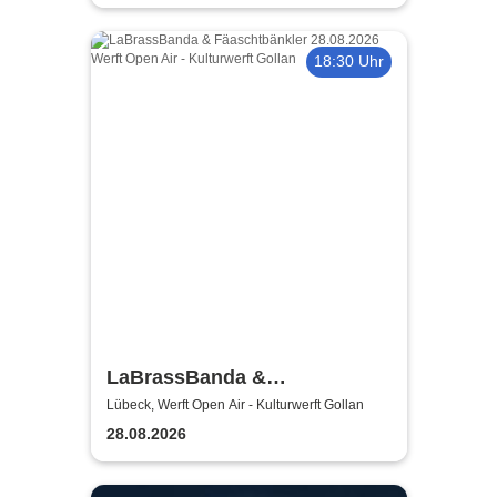
18:30 Uhr
LaBrassBanda &
Fäaschtbänkler
Lübeck, Werft Open Air - Kulturwerft Gollan
28.08.2026