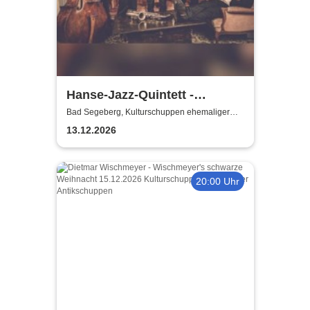
Hanse-Jazz-Quintett -
Swinging Home for Christmas
Bad Segeberg, Kulturschuppen ehemaliger
Antikschuppen
13.12.2026
20:00 Uhr