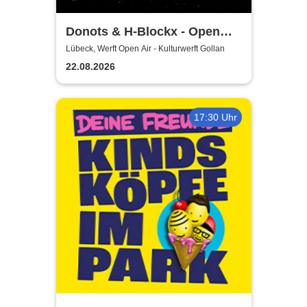
Donots & H-Blockx - Open
Airs 2026
Lübeck, Werft Open Air - Kulturwerft Gollan
22.08.2026
17:30 Uhr