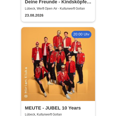
Deine Freunde - Kindsköpfe
im Park - Open Air 2026
Lübeck, Werft Open Air - Kulturwerft Gollan
23.08.2026
20:00 Uhr
MEUTE - JUBEL 10 Years
Lübeck, Kulturwerft Gollan