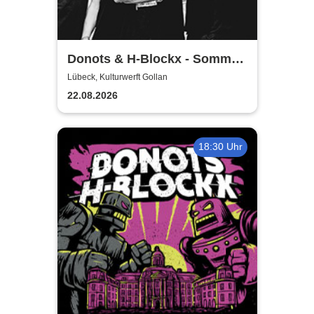
Donots & H-Blockx - Sommer
Shows 2026
Lübeck, Kulturwerft Gollan
22.08.2026
18:30 Uhr