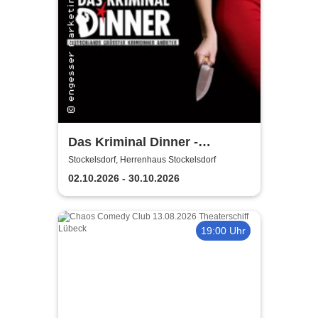
Das Kriminal Dinner -
Krimidinner: Ein
Stockelsdorf, Herrenhaus Stockelsdorf
Behördenmord
02.10.2026 - 30.10.2026
19:00 Uhr