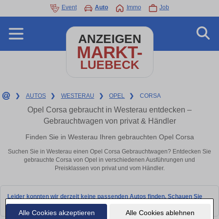
Event
Auto
Immo
Job
ANZEIGEN
MARKT-
LUEBECK
❯
AUTOS
❯
WESTERAU
❯
OPEL
❯
CORSA
Opel Corsa gebraucht in Westerau entdecken –
Gebrauchtwagen von privat & Händler
Finden Sie in Westerau Ihren gebrauchten Opel Corsa
Suchen Sie in Westerau einen Opel Corsa Gebrauchtwagen? Entdecken Sie
gebrauchte Corsa von Opel in verschiedenen Ausführungen und
Preisklassen von privat und vom Händler.
Leider konnten wir derzeit keine passenden Autos finden. Schauen Sie
bald wieder vorbei!
Alle Cookies akzeptieren
Alle Cookies ablehnen