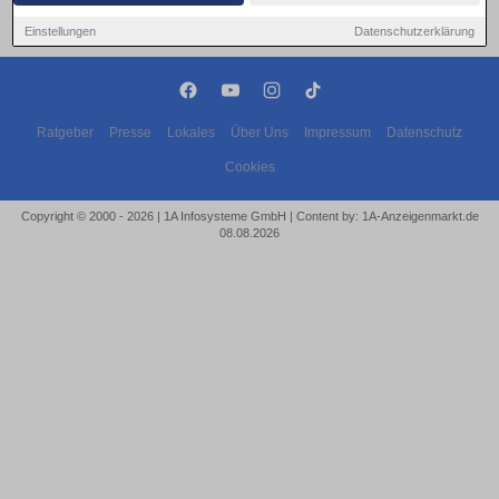
Einstellungen
Datenschutzerklärung
Ratgeber
Presse
Lokales
Über Uns
Impressum
Datenschutz
Cookies
Copyright © 2000 - 2026 | 1A Infosysteme GmbH | Content by: 1A-Anzeigenmarkt.de
08.08.2026