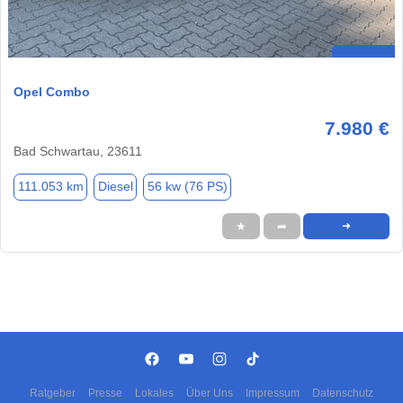
Opel Combo
7.980 €
Bad Schwartau, 23611
111.053 km
Diesel
56 kw (76 PS)
★
➦
➜
Ratgeber
Presse
Lokales
Über Uns
Impressum
Datenschutz