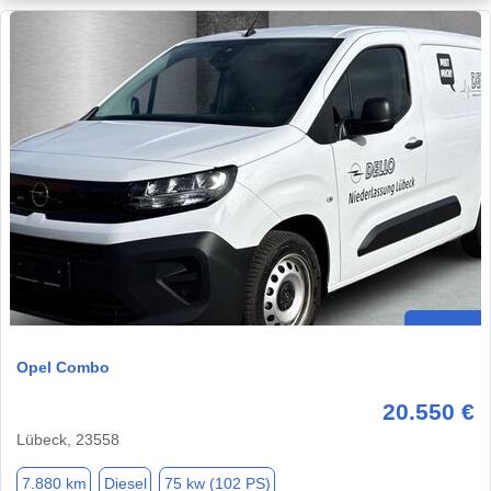
Opel Combo
20.550 €
Lübeck, 23558
7.880 km
Diesel
75 kw (102 PS)