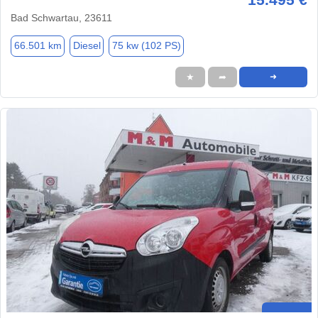
Bad Schwartau, 23611
66.501 km
Diesel
75 kw (102 PS)
★
➦
➜