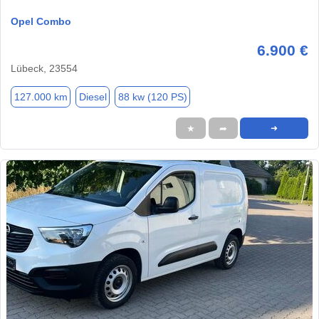
Opel Combo
6.900 €
Lübeck, 23554
127.000 km
Diesel
88 kw (120 PS)
★
➦
➜