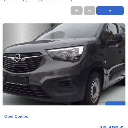
★
➦
➜
Opel Combo
15.495 €