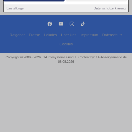
Einstellungen
Datenschutzerklärung
Ratgeber
Presse
Lokales
Über Uns
Impressum
Datenschutz
Cookies
Copyright © 2000 - 2026 | 1A Infosysteme GmbH | Content by: 1A-Anzeigenmarkt.de
08.08.2026