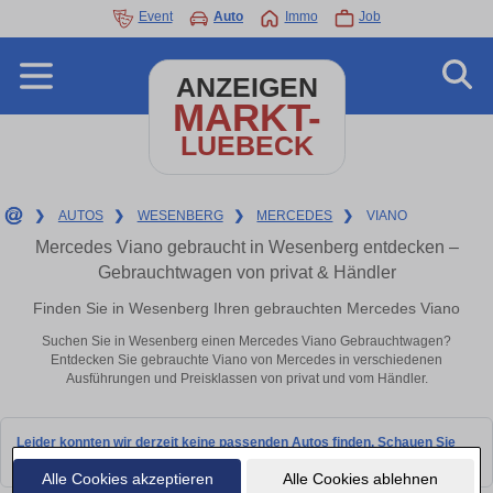
Event
Auto
Immo
Job
ANZEIGEN
MARKT-
LUEBECK
❯
AUTOS
❯
WESENBERG
❯
MERCEDES
❯
VIANO
Mercedes Viano gebraucht in Wesenberg entdecken –
Gebrauchtwagen von privat & Händler
Finden Sie in Wesenberg Ihren gebrauchten Mercedes Viano
Suchen Sie in Wesenberg einen Mercedes Viano Gebrauchtwagen?
Entdecken Sie gebrauchte Viano von Mercedes in verschiedenen
Ausführungen und Preisklassen von privat und vom Händler.
Leider konnten wir derzeit keine passenden Autos finden. Schauen Sie
bald wieder vorbei!
Alle Cookies akzeptieren
Alle Cookies ablehnen