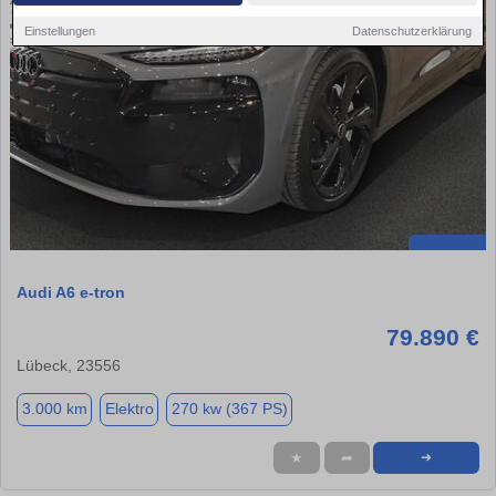
Einstellungen
Datenschutzerklärung
Audi A6 e-tron
79.890 €
Lübeck, 23556
3.000 km
Elektro
270 kw (367 PS)
★
➦
➜