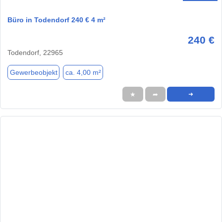
Büro in Todendorf 240 € 4 m²
240 €
Todendorf, 22965
Gewerbeobjekt
ca. 4,00 m²
★
➦
➜