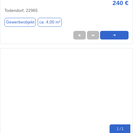
240 €
Todendorf, 22965
Gewerbeobjekt
ca. 4,00 m²
★
➦
➜
1 / 1