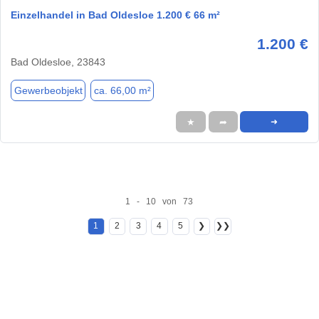
Einzelhandel in Bad Oldesloe 1.200 € 66 m²
1.200 €
Bad Oldesloe, 23843
Gewerbeobjekt
ca. 66,00 m²
★
➦
➜
1 - 10 von 73
1
2
3
4
5
❯
❯❯