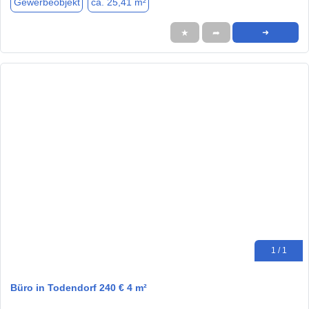
Gewerbeobjekt
ca. 25,41 m²
★
➦
➜
1 / 1
Büro in Todendorf 240 € 4 m²