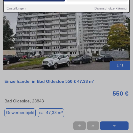
Einstellungen
Datenschutzerklärung
1 / 1
Einzelhandel in Bad Oldesloe 550 € 47.33 m²
550 €
Bad Oldesloe, 23843
Gewerbeobjekt
ca. 47,33 m²
★
➦
➜