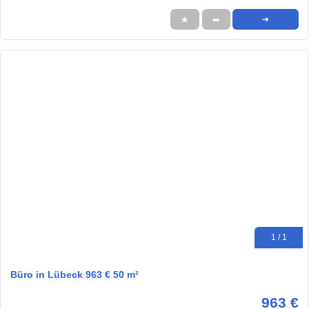
★
➦
➜
1 / 1
Büro in Lübeck 963 € 50 m²
963 €