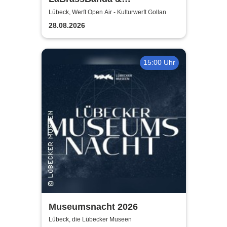
Fäaschtbänkler
Lübeck, Werft Open Air - Kulturwerft Gollan
28.08.2026
15:00 Uhr
Museumsnacht 2026
Lübeck, die Lübecker Museen