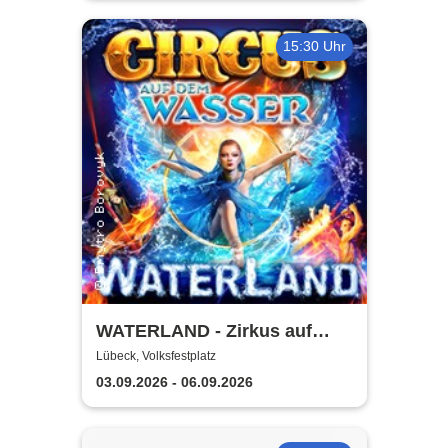
15:30 Uhr
WATERLAND - Zirkus auf
dem Wasser | Lübeck
Lübeck, Volksfestplatz
03.09.2026 - 06.09.2026