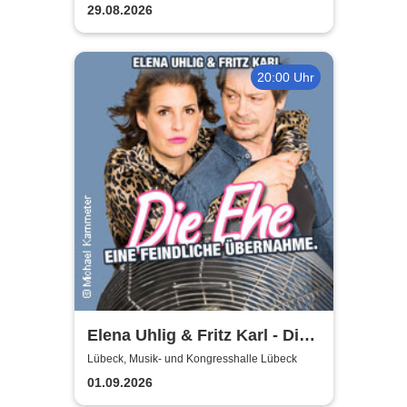
29.08.2026
20:00 Uhr
Elena Uhlig & Fritz Karl - Die
Ehe - eine feindliche
Lübeck, Musik- und Kongresshalle Lübeck
Übernahme
01.09.2026