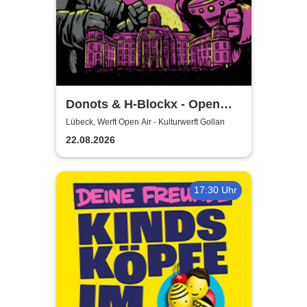
Donots & H-Blockx - Open
Airs 2026
Lübeck, Werft Open Air - Kulturwerft Gollan
22.08.2026
17:30 Uhr