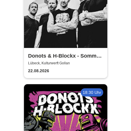
Donots & H-Blockx - Sommer
Shows 2026
Lübeck, Kulturwerft Gollan
22.08.2026
18:30 Uhr