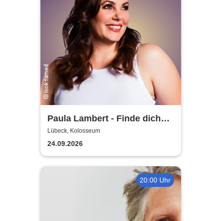
Paula Lambert - Finde dich
gut, sonst findet dich keiner
Lübeck, Kolosseum
24.09.2026
20:00 Uhr