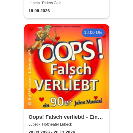
Lübeck, Riders Cafe
19.09.2026
18:00 Uhr
Oops! Falsch verliebt! - Eine
90er Jahre Musicalkomödie
Lübeck, Hoftheater Lübeck
20.09.2026 - 20.11.2026