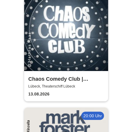
Chaos Comedy Club |
Theaterschiff Lübeck
Lübeck, Theaterschiff Lübeck
13.08.2026
20:00 Uhr