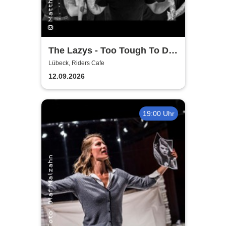
The Lazys - Too Tough To Die
Tour 2026
Lübeck, Riders Cafe
12.09.2026
19:00 Uhr