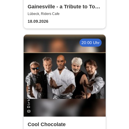
Gainesville - a Tribute to Tom
Petty & The Heartbreakers
Lübeck, Riders Cafe
18.09.2026
20:00 Uhr
Cool Chocolate