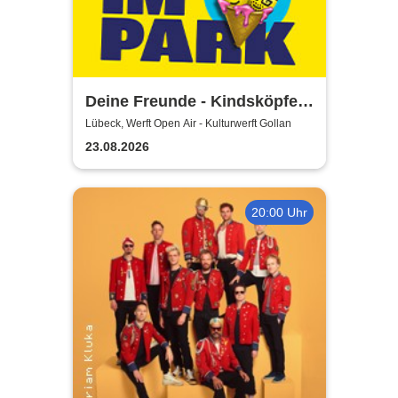
Deine Freunde - Kindsköpfe
im Park - Open Air 2026
Lübeck, Werft Open Air - Kulturwerft Gollan
23.08.2026
20:00 Uhr