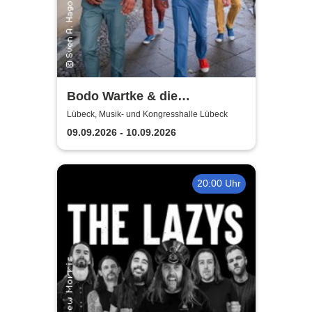
Bodo Wartke & die
SchönenGutenA-Band - In
Lübeck, Musik- und Kongresshalle Lübeck
guter Begleitung
09.09.2026 - 10.09.2026
20:00 Uhr