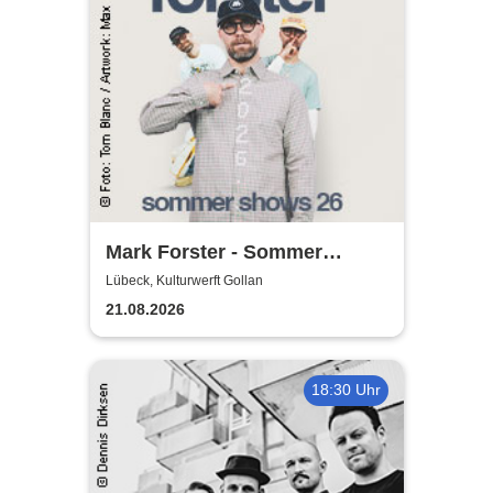
Mark Forster - Sommer
Shows 2026
Lübeck, Kulturwerft Gollan
21.08.2026
18:30 Uhr