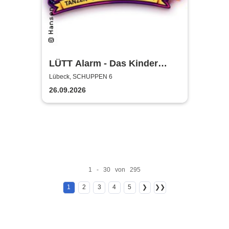
LÜTT Alarm - Das Kinder
Event in Lübeck
Lübeck, SCHUPPEN 6
26.09.2026
1 - 30 von 295
1
2
3
4
5
❯
❯❯