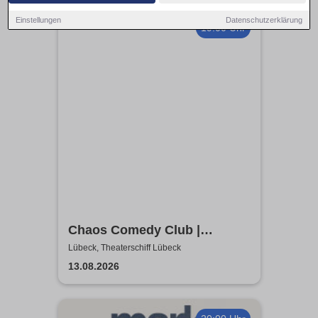
Einstellungen
Datenschutzerklärung
19:00 Uhr
Chaos Comedy Club |
Theaterschiff Lübeck
Lübeck, Theaterschiff Lübeck
13.08.2026