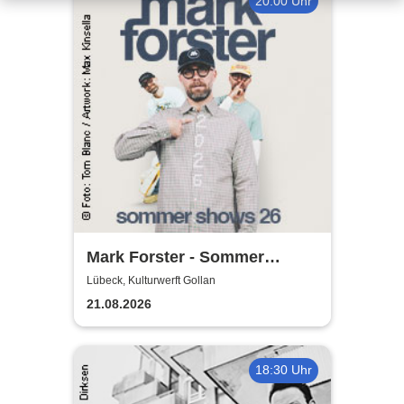
20:00 Uhr
Mark Forster - Sommer
Shows 2026
Lübeck, Kulturwerft Gollan
21.08.2026
18:30 Uhr