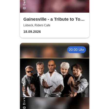
Gainesville - a Tribute to Tom
Petty & The Heartbreakers
Lübeck, Riders Cafe
18.09.2026
20:00 Uhr