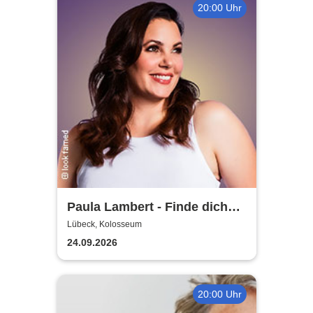
20:00 Uhr
Paula Lambert - Finde dich
gut, sonst findet dich keiner
Lübeck, Kolosseum
24.09.2026
20:00 Uhr