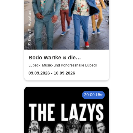
Bodo Wartke & die
SchönenGutenA-Band - In
Lübeck, Musik- und Kongresshalle Lübeck
guter Begleitung
09.09.2026 - 10.09.2026
20:00 Uhr