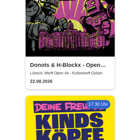
Donots & H-Blockx - Open
Airs 2026
Lübeck, Werft Open Air - Kulturwerft Gollan
22.08.2026
17:30 Uhr