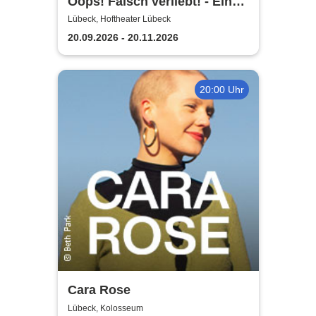
Oops! Falsch verliebt! - Eine
90er Jahre Musicalkomödie
Lübeck, Hoftheater Lübeck
20.09.2026 - 20.11.2026
20:00 Uhr
Cara Rose
Lübeck, Kolosseum