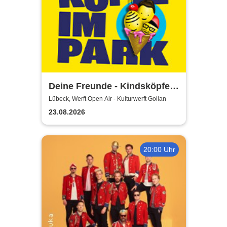
Deine Freunde - Kindsköpfe
im Park - Open Air 2026
Lübeck, Werft Open Air - Kulturwerft Gollan
23.08.2026
20:00 Uhr