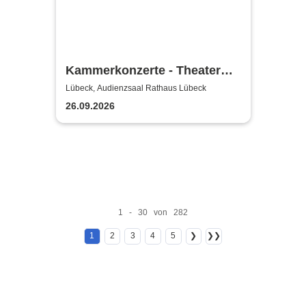
Kammerkonzerte - Theater
Lübeck
Lübeck, Audienzsaal Rathaus Lübeck
26.09.2026
1 - 30 von 282
1
2
3
4
5
❯
❯❯