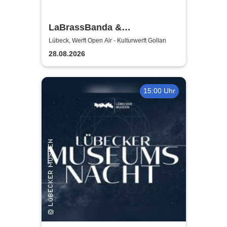
LaBrassBanda &
Fäaschtbänkler
Lübeck, Werft Open Air - Kulturwerft Gollan
28.08.2026
15:00 Uhr