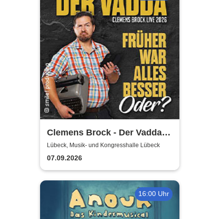
Clemens Brock - Der Vadda -
Früher war alles besser,
Lübeck, Musik- und Kongresshalle Lübeck
oder?
07.09.2026
16:00 Uhr