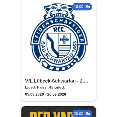
18:00 Uhr
VfL Lübeck-Schwartau - 2.
Handball Bundesliga Saison
Lübeck, Hansehalle Lübeck
2026/2027
05.09.2026 - 20.09.2026
20:00 Uhr