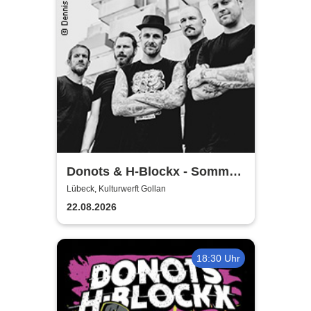
Donots & H-Blockx - Sommer
Shows 2026
Lübeck, Kulturwerft Gollan
22.08.2026
18:30 Uhr