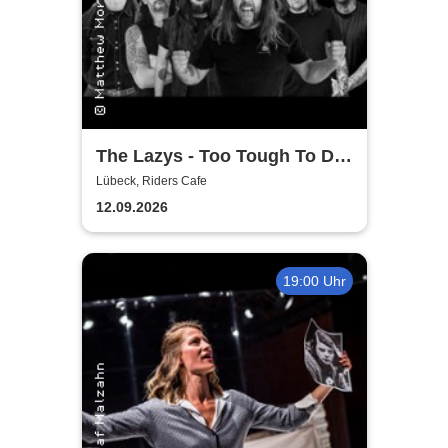
The Lazys - Too Tough To Die
Tour 2026
Lübeck, Riders Cafe
12.09.2026
19:00 Uhr