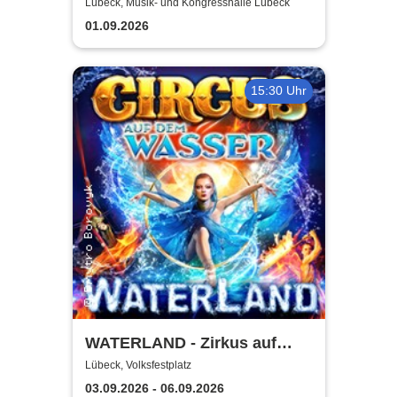
Ehe - eine feindliche
Lübeck, Musik- und Kongresshalle Lübeck
Übernahme
01.09.2026
15:30 Uhr
WATERLAND - Zirkus auf
dem Wasser | Lübeck
Lübeck, Volksfestplatz
03.09.2026 - 06.09.2026