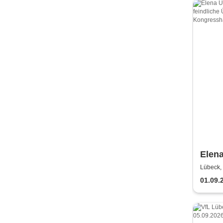
Elena
Ehe -
Lübeck,
Über
01.09.