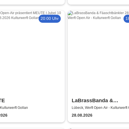
20:00 Uhr
1
TE
LaBrassBanda &
Fäaschtbänkler
Kulturwerft Gollan
Lübeck, Werft Open Air - Kulturwerft
2026
28.08.2026