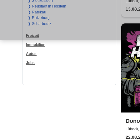
Theat
❯ Stockelsdorf
Lübeck, 
❯ Neustadt in Holstein
13.08.
❯ Ratekau
❯ Ratzeburg
❯ Scharbeutz
Freizeit
Immobilien
Autos
Jobs
Dono
Airs 
Lübeck, 
22.08.