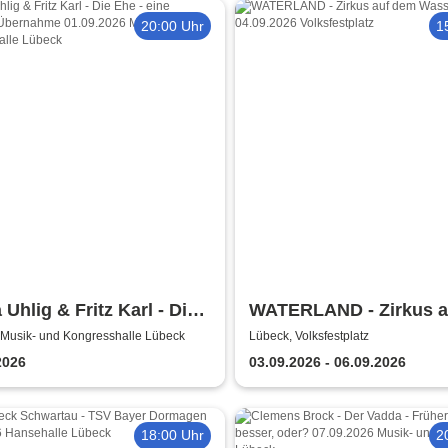
20:00 Uhr
1
 Uhlig & Fritz Karl - Die
WATERLAND - Zirkus a
 eine feindliche
dem Wasser | Lübeck
 Musik- und Kongresshalle Lübeck
Lübeck, Volksfestplatz
nahme
2026
03.09.2026 - 06.09.2026
18:00 Uhr
2