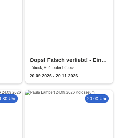
Oops! Falsch verliebt! - Eine
90er Jahre Musicalkomödie
Lübeck, Hoftheater Lübeck
20.09.2026 - 20.11.2026
9:30 Uhr
20:00 Uhr