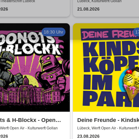
erschiff Lübeck
Shows 2026
Theaterschiff Lübeck
Lübeck, Kulturwerft Gollan
2026
21.08.2026
18:30 Uhr
1
ts & H-Blockx - Open
Deine Freunde - Kinds
2026
im Park - Open Air 202
Werft Open Air - Kulturwerft Gollan
Lübeck, Werft Open Air - Kulturwerft
2026
23.08.2026