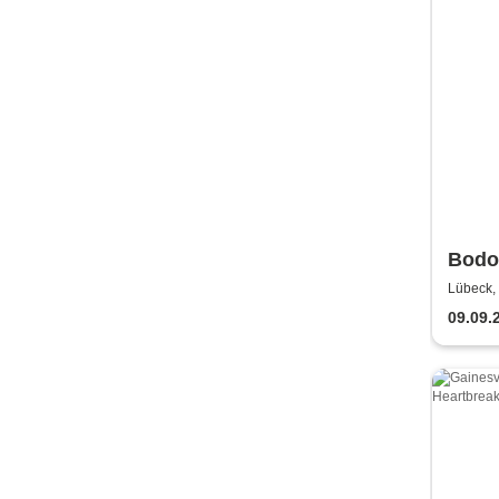
Bodo
Schö
Lübeck,
guter
09.09.