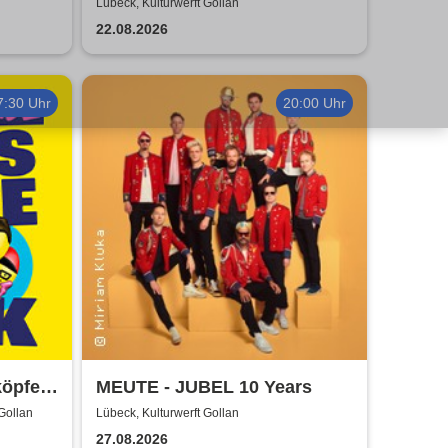
Shows 2026
Lübeck, Kulturwerft Gollan
22.08.2026
7:30 Uhr
20:00 Uhr
köpfe
MEUTE - JUBEL 10 Years
6
 Gollan
Lübeck, Kulturwerft Gollan
27.08.2026