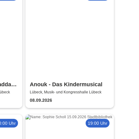
adda -
Anouk - Das Kindermusical
,
Lübeck
Lübeck, Musik- und Kongresshalle Lübeck
08.09.2026
0:00 Uhr
19:00 Uhr