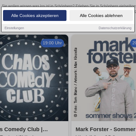
Sie wollen wissen was los ist in Schönberg? Erleben Sie in Schönberg vielseitig
Theateraufführungen oder aufregende Veranstaltungen in Schönberg –
Alle Cookies akzeptieren
Alle Cookies ablehnen
Einstellungen
Datenschutzerklärung
19:00 Uhr
2
s Comedy Club |
Mark Forster - Sommer