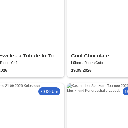
sville - a Tribute to Tom
Cool Chocolate
 & The Heartbreakers
 Riders Cafe
Lübeck, Riders Cafe
2026
19.09.2026
20:00 Uhr
1