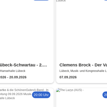
übeck-Schwartau - 2.
Clemens Brock - Der V
ball Bundesliga Saison
Früher war alles besser
 Hansehalle Lübeck
Lübeck, Musik- und Kongresshalle 
/2027
oder?
2026 - 20.09.2026
07.09.2026
20:00 Uhr
2