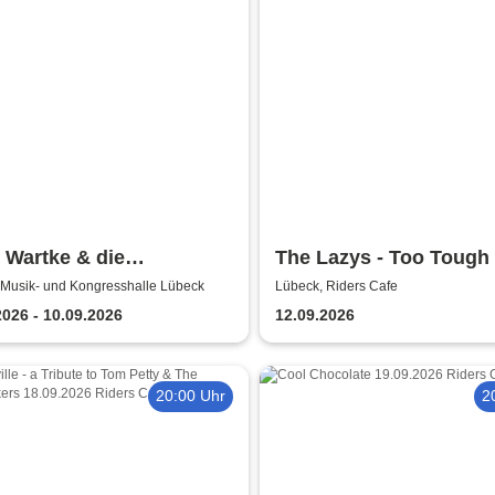
 Wartke & die
The Lazys - Too Tough 
nenGutenA-Band - In
Tour 2026
 Musik- und Kongresshalle Lübeck
Lübeck, Riders Cafe
 Begleitung
2026 - 10.09.2026
12.09.2026
20:00 Uhr
2