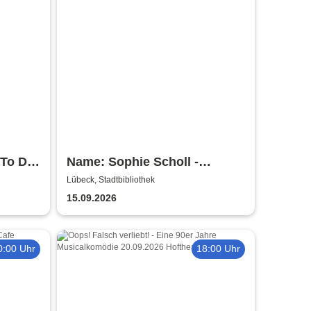
To Die
Name: Sophie Scholl -
Theater Lübeck
Lübeck, Stadtbibliothek
15.09.2026
0:00 Uhr
18:00 Uhr