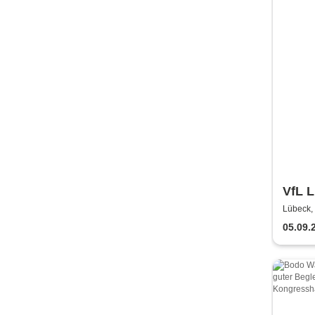
VfL L
Hand
Lübeck,
2026
05.09.