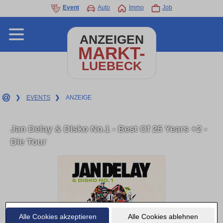
Event
Auto
Immo
Job
ANZEIGEN
MARKT-
LUEBECK
❯
EVENTS
❯
ANZEIGE
Jan Delay & Disko No.1 - Best Of 25 Years +2 -
Die Tour
Alle Cookies akzeptieren
Alle Cookies ablehnen