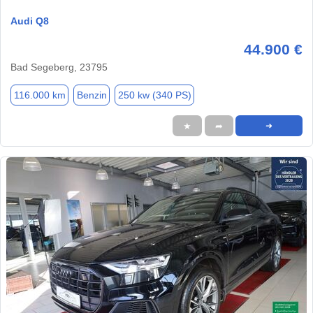
Audi Q8
44.900 €
Bad Segeberg, 23795
116.000 km
Benzin
250 kw (340 PS)
★
➦
➜