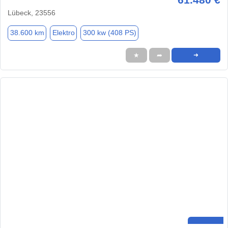
Lübeck, 23556
38.600 km
Elektro
300 kw (408 PS)
★
➦
➜