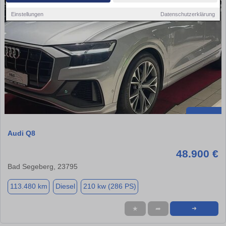
Einstellungen
Datenschutzerklärung
Audi Q8
48.900 €
Bad Segeberg, 23795
113.480 km
Diesel
210 kw (286 PS)
★
➦
➜