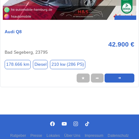
Audi Q8
42.900 €
Bad Segeberg, 23795
178.666 km
Diesel
210 kw (286 PS)
★
➦
➜
Ratgeber
Presse
Lokales
Über Uns
Impressum
Datenschutz