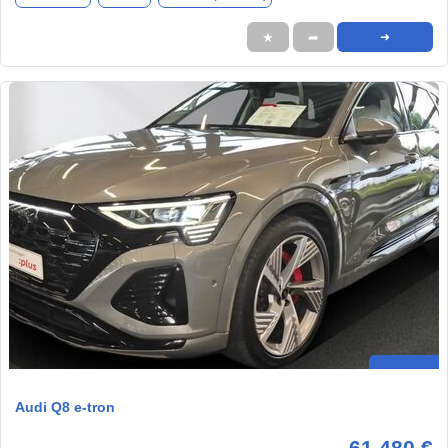
★
➦
➜
Audi Q8 e-tron
61.480 €