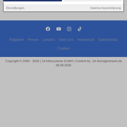
Einstellungen
Datenschutzerklärung
Ratgeber
Presse
Lokales
Über Uns
Impressum
Datenschutz
Cookies
Copyright © 2000 - 2026 | 1A Infosysteme GmbH | Content by: 1A-Anzeigenmarkt.de
06.08.2026