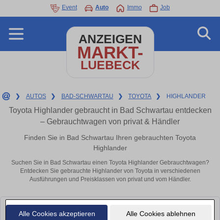
Event
Auto
Immo
Job
ANZEIGEN
MARKT-
LUEBECK
❯
AUTOS
❯
BAD-SCHWARTAU
❯
TOYOTA
❯
HIGHLANDER
Toyota Highlander gebraucht in Bad Schwartau entdecken
– Gebrauchtwagen von privat & Händler
Finden Sie in Bad Schwartau Ihren gebrauchten Toyota
Highlander
Suchen Sie in Bad Schwartau einen Toyota Highlander Gebrauchtwagen?
Entdecken Sie gebrauchte Highlander von Toyota in verschiedenen
Ausführungen und Preisklassen von privat und vom Händler.
Leider konnten wir derzeit keine passenden Autos finden. Schauen Sie
Alle Cookies akzeptieren
Alle Cookies ablehnen
bald wieder vorbei!