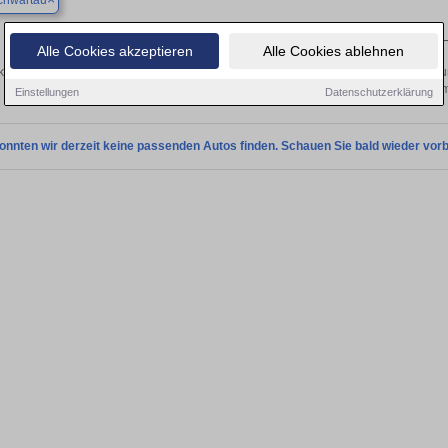
chwartau
Finden Sie in Bad Schwartau Ihren gebrauchten Tesla
Alle Cookies akzeptieren
Alle Cookies ablehnen
ken Sie in Bad Schwartau gebrauchte Tesla Fahrzeuge. Von Kleinwagen bis hin zu
Bad Schwartau von privat und vom
Einstellungen
Datenschutzerklärung
onnten wir derzeit keine passenden Autos finden. Schauen Sie bald wieder vorb