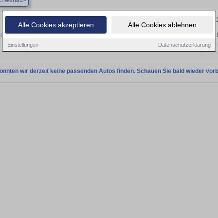
chwartau
Finden Sie in Bad Schwartau Ihren ge
Alle Cookies akzeptieren
Alle Cookies ablehnen
chen Sie in Bad Schwartau einen Jaguar XE Gebrauchtwagen? Entdecken Sie geb
Preisklassen von privat und vom
Einstellungen
Datenschutzerklärung
onnten wir derzeit keine passenden Autos finden. Schauen Sie bald wieder vorb