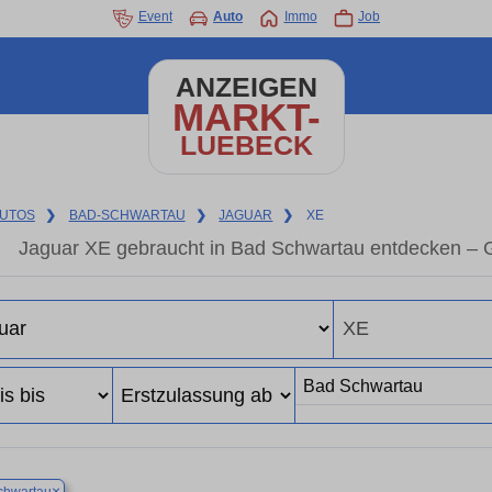
Event
Auto
Immo
Job
ANZEIGEN
MARKT-
LUEBECK
UTOS
❯
BAD-SCHWARTAU
❯
JAGUAR
❯
XE
Jaguar XE gebraucht in Bad Schwartau entdecken – 
×