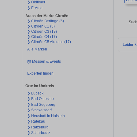
Bad S
❯ Oldtimer
❯ E-Auto
Autos der Marke Citroën
❯ Citroën Berlingo (6)
Such
❯ Citroën C1 (3)
❯ Citroën C3 (19)
❯ Citroën C4 (17)
❯ Citroën C5 Aircross (17)
Leider k
Alle Marken
Messen & Events
Experten finden
Orte im Umkreis
❯ Lübeck
❯ Bad Oldesloe
❯ Bad Segeberg
❯ Stockelsdorf
❯ Neustadt in Holstein
❯ Ratekau
❯ Ratzeburg
❯ Scharbeutz