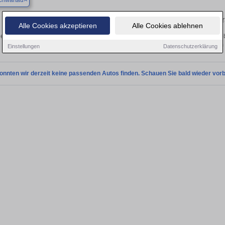
chwartau
Finden Sie in Bad Schwartau Ihren geb
Alle Cookies akzeptieren
Alle Cookies ablehnen
en Sie in Bad Schwartau einen Citroën DS 5 Gebrauchtwagen? Entdecken Sie geb
Preisklassen von privat und vom
Einstellungen
Datenschutzerklärung
onnten wir derzeit keine passenden Autos finden. Schauen Sie bald wieder vorb