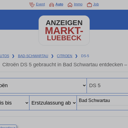
Event
Auto
Immo
Job
ANZEIGEN
MARKT-
LUEBECK
UTOS
❯
BAD-SCHWARTAU
❯
CITROEN
❯
DS-5
Citroën DS 5 gebraucht in Bad Schwartau entdecken –
×