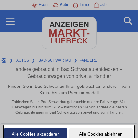
Event
Auto
Immo
Job
ANZEIGEN
MARKT-
LUEBECK
❯
AUTOS
❯
BAD-SCHWARTAU
❯
-ANDERE
andere gebraucht in Bad Schwartau entdecken –
Gebrauchtwagen von privat & Händler
Finden Sie in Bad Schwartau Ihren gebrauchten andere – vom
Klein- bis zum Premiummodell
Entdecken Sie in Bad Schwartau gebrauchte andere Fahrzeuge. Von
Kleinwagen bis hin zum SUV – hier finden Sie von andere die besten
Gebrauchtwagen in Bad Schwartau von privat und vom Händler.
Leider konnten wir derzeit keine passenden Autos finden. Schauen Sie
Alle Cookies akzeptieren
Alle Cookies ablehnen
bald wieder vorbei!