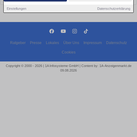
Einstellungen
Datenschutzerklärung
Ratgeber
Presse
Lokales
Über Uns
Impressum
Datenschutz
Cookies
Copyright © 2000 - 2026 | 1A Infosysteme GmbH | Content by: 1A-Anzeigenmarkt.de
09.08.2026