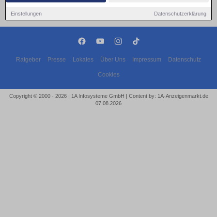
Einstellungen
Datenschutzerklärung
Ratgeber
Presse
Lokales
Über Uns
Impressum
Datenschutz
Cookies
Copyright © 2000 - 2026 | 1A Infosysteme GmbH | Content by: 1A-Anzeigenmarkt.de
07.08.2026