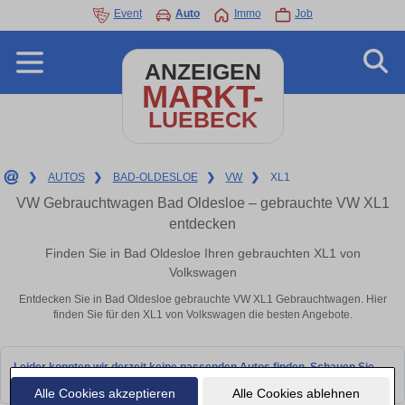
Event
Auto
Immo
Job
ANZEIGEN
MARKT-
LUEBECK
❯
AUTOS
❯
BAD-OLDESLOE
❯
VW
❯
XL1
VW Gebrauchtwagen Bad Oldesloe – gebrauchte VW XL1
entdecken
Finden Sie in Bad Oldesloe Ihren gebrauchten XL1 von
Volkswagen
Entdecken Sie in Bad Oldesloe gebrauchte VW XL1 Gebrauchtwagen. Hier
finden Sie für den XL1 von Volkswagen die besten Angebote.
Leider konnten wir derzeit keine passenden Autos finden. Schauen Sie
bald wieder vorbei!
Alle Cookies akzeptieren
Alle Cookies ablehnen