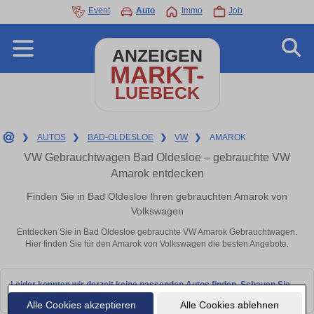
Event
Auto
Immo
Job
ANZEIGEN
MARKT-
LUEBECK
❯
AUTOS
❯
BAD-OLDESLOE
❯
VW
❯
AMAROK
VW Gebrauchtwagen Bad Oldesloe – gebrauchte VW
Amarok entdecken
Finden Sie in Bad Oldesloe Ihren gebrauchten Amarok von
Volkswagen
Entdecken Sie in Bad Oldesloe gebrauchte VW Amarok Gebrauchtwagen.
Hier finden Sie für den Amarok von Volkswagen die besten Angebote.
Leider konnten wir derzeit keine passenden Autos finden. Schauen Sie
bald wieder vorbei!
Alle Cookies akzeptieren
Alle Cookies ablehnen