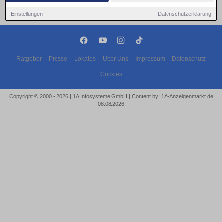
Einstellungen
Datenschutzerklärung
Ratgeber
Presse
Lokales
Über Uns
Impressum
Datenschutz
Cookies
Copyright © 2000 - 2026 | 1A Infosysteme GmbH | Content by: 1A-Anzeigenmarkt.de
08.08.2026