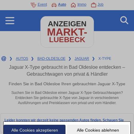
Event
Auto
Immo
Job
ANZEIGEN
MARKT-
LUEBECK
❯
AUTOS
❯
BAD-OLDESLOE
❯
JAGUAR
❯
X-TYPE
Jaguar X-Type gebraucht in Bad Oldesloe entdecken –
Gebrauchtwagen von privat & Händler
Finden Sie in Bad Oldesloe Ihren gebrauchten Jaguar X-Type
Suchen Sie in Bad Oldesloe einen Jaguar X-Type Gebrauchtwagen?
Entdecken Sie gebrauchte X-Type von Jaguar in verschiedenen
Ausführungen und Preisklassen von privat und vom Händler.
Leider konnten wir derzeit keine passenden Autos finden. Schauen Sie
bald wieder vorbei!
Alle Cookies akzeptieren
Alle Cookies ablehnen