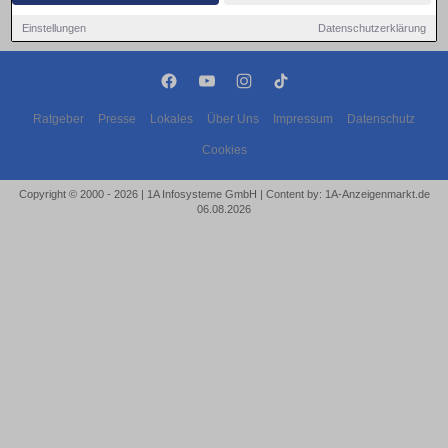
Einstellungen
Datenschutzerklärung
Ratgeber
Presse
Lokales
Über Uns
Impressum
Datenschutz
Cookies
Copyright © 2000 - 2026 | 1A Infosysteme GmbH | Content by: 1A-Anzeigenmarkt.de
06.08.2026