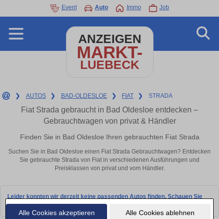
Event
Auto
Immo
Job
ANZEIGEN
MARKT-
LUEBECK
❯
AUTOS
❯
BAD-OLDESLOE
❯
FIAT
❯
STRADA
Fiat Strada gebraucht in Bad Oldesloe entdecken –
Gebrauchtwagen von privat & Händler
Finden Sie in Bad Oldesloe Ihren gebrauchten Fiat Strada
Suchen Sie in Bad Oldesloe einen Fiat Strada Gebrauchtwagen? Entdecken
Sie gebrauchte Strada von Fiat in verschiedenen Ausführungen und
Preisklassen von privat und vom Händler.
Leider konnten wir derzeit keine passenden Autos finden. Schauen Sie
bald wieder vorbei!
Alle Cookies akzeptieren
Alle Cookies ablehnen