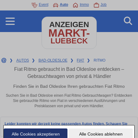
Event
Auto
Immo
Job
ANZEIGEN
MARKT-
LUEBECK
❯
AUTOS
❯
BAD-OLDESLOE
❯
FIAT
❯
RITMO
Fiat Ritmo gebraucht in Bad Oldesloe entdecken –
Gebrauchtwagen von privat & Händler
Finden Sie in Bad Oldesloe Ihren gebrauchten Fiat Ritmo
Suchen Sie in Bad Oldesloe einen Fiat Ritmo Gebrauchtwagen? Entdecken
Sie gebrauchte Ritmo von Fiat in verschiedenen Ausführungen und
Preisklassen von privat und vom Händler.
Leider konnten wir derzeit keine passenden Autos finden. Schauen Sie
bald wieder vorbei!
Alle Cookies akzeptieren
Alle Cookies ablehnen