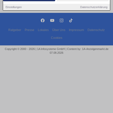
Einstellungen
Datenschutzerklärung
Ratgeber
Presse
Lokales
Über Uns
Impressum
Datenschutz
Cookies
Copyright © 2000 - 2026 | 1A Infosysteme GmbH | Content by: 1A-Anzeigenmarkt.de
07.08.2026