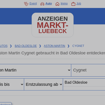
Event
Auto
Immo
Job
ANZEIGEN
MARKT-
LUEBECK
UTOS
❯
BAD-OLDESLOE
❯
ASTON-MARTIN
❯
CYGNET
ston Martin Cygnet gebraucht in Bad Oldesloe entdecke
×