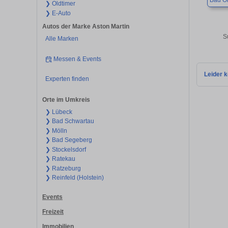
Bad O
❯ Oldtimer
❯ E-Auto
Autos der Marke Aston Martin
S
Alle Marken
Messen & Events
Leider k
Experten finden
Orte im Umkreis
❯ Lübeck
❯ Bad Schwartau
❯ Mölln
❯ Bad Segeberg
❯ Stockelsdorf
❯ Ratekau
❯ Ratzeburg
❯ Reinfeld (Holstein)
Events
Freizeit
Immobilien