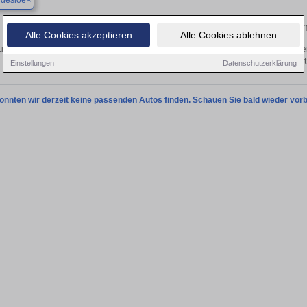
ldesloe
Finden Sie in Bad Oldesloe Ihren gebrauch
Alle Cookies akzeptieren
Alle Cookies ablehnen
uchen Sie in Bad Oldesloe einen Aston Martin Cygnet Gebrauchtwagen? Entdecken
Ausführungen und Preisklassen von privat
Einstellungen
Datenschutzerklärung
onnten wir derzeit keine passenden Autos finden. Schauen Sie bald wieder vorb