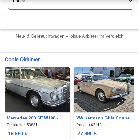
Neu- & Gebrauchtwagen – lokale Anbieter im Vergleich
Coole Oldtimer
Mercedes 280 SE W108 -
VW Karmann Ghia Coupe
OLDTIMER
schönes restauriertes
Euskirchen 53881
Rodgau 63110
Coupe
19.980 €
27.890 €