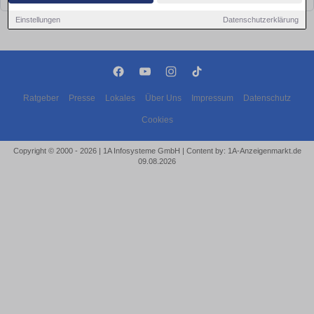
Einstellungen
Datenschutzerklärung
Ratgeber
Presse
Lokales
Über Uns
Impressum
Datenschutz
Cookies
Copyright © 2000 - 2026 | 1A Infosysteme GmbH | Content by: 1A-Anzeigenmarkt.de
09.08.2026